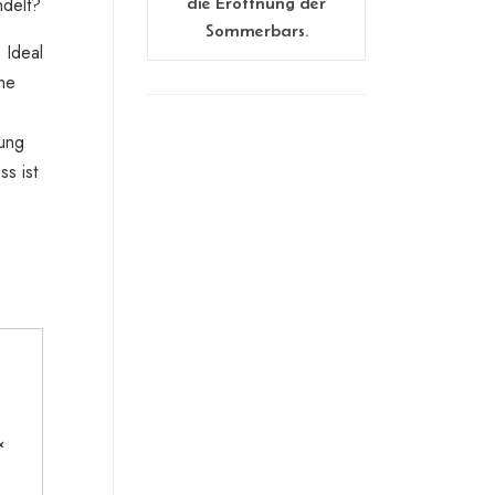
ndelt?
die Eröffnung der
Sommerbars.
 Ideal
uhe
mung
s ist
&