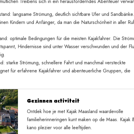
emütlichen Treibens sich in ein herausforderndes Abenteuer verwa
tand: langsame Strömung, deutlich sichtbare Ufer und Sandbänke.
leinen Kindern und Anfänger, da man die Naturschönheit in aller R
tand: optimale Bedingungen für die meisten Kajakfahrer. Die Strö
entspannt, Hindernisse sind unter Wasser verschwunden und der Flus
ig.
: starke Strömung, schnellere Fahrt und manchmal versteckte
gnet für erfahrene Kajakfahrer und abenteuerliche Gruppen, die
Gezinnen activiteit
Ontdek hoe je met Kajak Maasland waardevolle
familieherinneringen kunt maken op de Maas. Kajak 
kano plezier voor alle leeftijden.