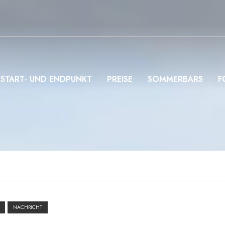
START- UND ENDPUNKT
PREISE
SOMMERBARS
F
NACHRICHT