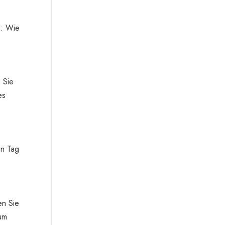
n: Wie
 Sie
es
en Tag
en Sie
 um