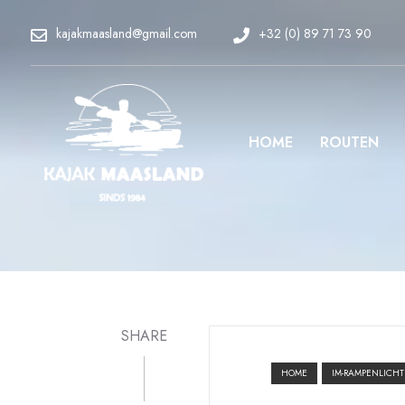
kajakmaasland@gmail.com
+32 (0) 89 71 73 90
HOME
ROUTEN
SHARE
HOME
IM-RAMPENLICHT